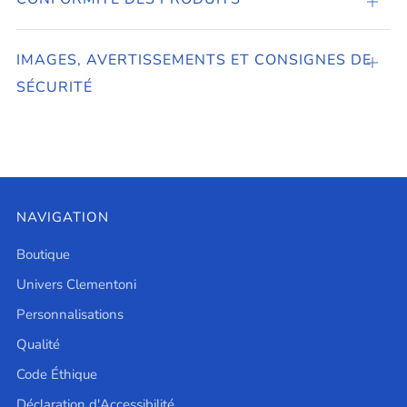
CONF
DES
PROD
IMAGES, AVERTISSEMENTS ET CONSIGNES DE
Ouvrir
SÉCURITÉ
NAVIGATION
Boutique
Univers Clementoni
Personnalisations
Qualité
Code Éthique
Déclaration d'Accessibilité