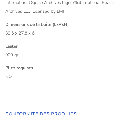
International Space Archives logo: ©International Space
Archives LLC. Licensed by LMI
Dimensions de la boîte (LxPxH)
39.6 x 27.8 x 6
Lester
920 gr
Piles requises
NO
CONFORMITÉ DES PRODUITS
CONF
DES